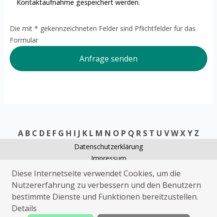
Kontaktaufnahme gespeichert werden.
Die mit * gekennzeichneten Felder sind Pflichtfelder für das
Formular
Anfrage senden
A
B
C
D
E
F
G
H
I
J
K
L
M
N
O
P
Q
R
S
T
U
V
W
X
Y
Z
Datenschutzerklärung
Impressum
Schlüsseldienst Aachen
Diese Internetseite verwendet Cookies, um die
Rohrreinigung Aachen
Nutzererfahrung zu verbessern und den Benutzern
Elektriker Aachen
bestimmte Dienste und Funktionen bereitzustellen.
Sanitärhilfe Aachen
Details