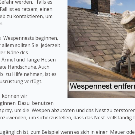
Gefahr werden, falls es
all ist es ratsam, einen
eb zu kontaktieren, um
n.
es Wespennests beginnen,
 allem sollten Sie jederzeit
der Nähe des
e Ärmel und lange Hosen
nete Handschuhe. Auch
 zu Hilfe nehmen, ist es
Ausrüstung verfügt.
, können wir
eginnen. Dazu benutzen
pray, um die Wespen abzutöten und das Nest zu zerstören.
nzuwenden, um sicherzustellen, dass das Nest vollständig b
 zugänglich ist, zum Beispiel wenn es sich in einer Mauer o