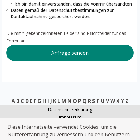
* Ich bin damit einverstanden, dass die vonmir übersandten
Daten gemäß der
Datenschutzbestimmungen
zur
Kontaktaufnahme gespeichert werden.
Die mit * gekennzeichneten Felder sind Pflichtfelder für das
Formular
Anfrage senden
A
B
C
D
E
F
G
H
I
J
K
L
M
N
O
P
Q
R
S
T
U
V
W
X
Y
Z
Datenschutzerklärung
Impressum
Kammerjäger Bellingen
Diese Internetseite verwendet Cookies, um die
Sanitärhilfe Bellingen
Nutzererfahrung zu verbessern und den Benutzern