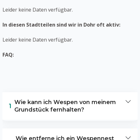
Leider keine Daten verfügbar.
In diesen Stadtteilen sind wir in Dohr oft aktiv:
Leider keine Daten verfügbar.
FAQ:
Wie kann ich Wespen von meinem
1
Grundstück fernhalten?
Um Wespen von Ihrem Gründstück
fernzuhalten, können Sie: - Essen und
Wie entferne ich ein Wespennest
Getränke immer gut abdecken und Müllsäcke