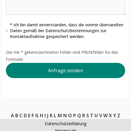
* Ich bin damit einverstanden, dass die vonmir übersandten
Daten gemäß der
Datenschutzbestimmungen
zur
Kontaktaufnahme gespeichert werden.
Die mit * gekennzeichneten Felder sind Pflichtfelder für das
Formular
Anfrage senden
A
B
C
D
E
F
G
H
I
J
K
L
M
N
O
P
Q
R
S
T
U
V
W
X
Y
Z
Datenschutzerklärung
Impressum