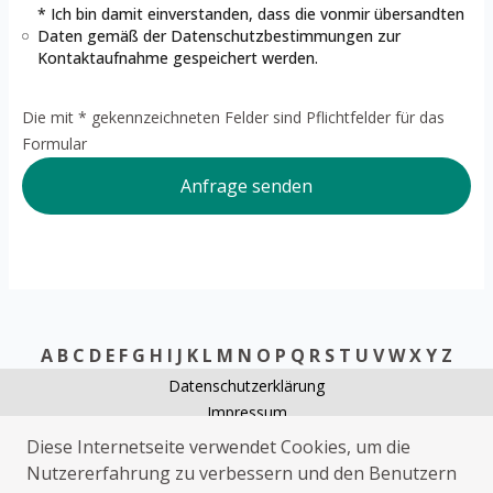
* Ich bin damit einverstanden, dass die vonmir übersandten
Daten gemäß der
Datenschutzbestimmungen
zur
Kontaktaufnahme gespeichert werden.
Die mit * gekennzeichneten Felder sind Pflichtfelder für das
Formular
Anfrage senden
A
B
C
D
E
F
G
H
I
J
K
L
M
N
O
P
Q
R
S
T
U
V
W
X
Y
Z
Datenschutzerklärung
Impressum
Schlüsseldienst Friedeburg
Diese Internetseite verwendet Cookies, um die
Rohrreinigung Friedeburg
Nutzererfahrung zu verbessern und den Benutzern