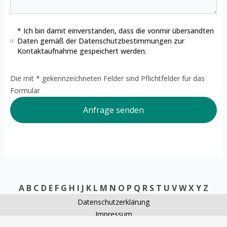
* Ich bin damit einverstanden, dass die vonmir übersandten
Daten gemäß der
Datenschutzbestimmungen
zur
Kontaktaufnahme gespeichert werden.
Die mit * gekennzeichneten Felder sind Pflichtfelder für das
Formular
Anfrage senden
A
B
C
D
E
F
G
H
I
J
K
L
M
N
O
P
Q
R
S
T
U
V
W
X
Y
Z
Datenschutzerklärung
Impressum