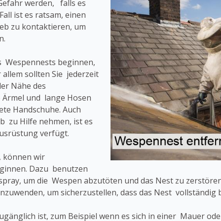
Gefahr werden, falls es
all ist es ratsam, einen
eb zu kontaktieren, um
n.
es Wespennests beginnen,
 allem sollten Sie jederzeit
der Nähe des
e Ärmel und lange Hosen
nete Handschuhe. Auch
 zu Hilfe nehmen, ist es
Ausrüstung verfügt.
, können wir
eginnen. Dazu benutzen
pray, um die Wespen abzutöten und das Nest zu zerstören.
nzuwenden, um sicherzustellen, dass das Nest vollständig b
 zugänglich ist, zum Beispiel wenn es sich in einer Mauer o