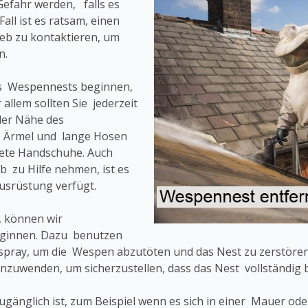
Gefahr werden, falls es
all ist es ratsam, einen
eb zu kontaktieren, um
n.
es Wespennests beginnen,
 allem sollten Sie jederzeit
der Nähe des
e Ärmel und lange Hosen
nete Handschuhe. Auch
 zu Hilfe nehmen, ist es
Ausrüstung verfügt.
, können wir
eginnen. Dazu benutzen
pray, um die Wespen abzutöten und das Nest zu zerstören.
nzuwenden, um sicherzustellen, dass das Nest vollständig b
 zugänglich ist, zum Beispiel wenn es sich in einer Mauer o