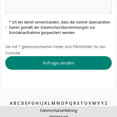
* Ich bin damit einverstanden, dass die vonmir übersandten
Daten gemäß der
Datenschutzbestimmungen
zur
Kontaktaufnahme gespeichert werden.
Die mit * gekennzeichneten Felder sind Pflichtfelder für das
Formular
Anfrage senden
A
B
C
D
E
F
G
H
I
J
K
L
M
N
O
P
Q
R
S
T
U
V
W
X
Y
Z
Datenschutzerklärung
Impressum