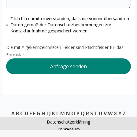
* Ich bin damit einverstanden, dass die vonmir übersandten
Daten gemäß der
Datenschutzbestimmungen
zur
Kontaktaufnahme gespeichert werden.
Die mit * gekennzeichneten Felder sind Pflichtfelder für das
Formular
Anfrage senden
A
B
C
D
E
F
G
H
I
J
K
L
M
N
O
P
Q
R
S
T
U
V
W
X
Y
Z
Datenschutzerklärung
Impressum