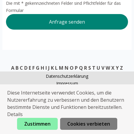
Die mit * gekennzeichneten Felder sind Pflichtfelder für das
Formular
Anfrage senden
A
B
C
D
E
F
G
H
I
J
K
L
M
N
O
P
Q
R
S
T
U
V
W
X
Y
Z
Datenschutzerklärung
Impressum
Rohrreinigung Kayna
Diese Internetseite verwendet Cookies, um die
Heizungsnotdienst Kayna
Nutzererfahrung zu verbessern und den Benutzern
Sat Installation Kayna
bestimmte Dienste und Funktionen bereitzustellen.
Elektriker Kayna
Details
Zustimmen
Cookies verbieten
Jetzt anrufen