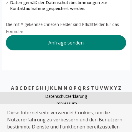
Daten gemäß der
Datenschutzbestimmungen
zur
Kontaktaufnahme gespeichert werden.
Die mit * gekennzeichneten Felder sind Pflichtfelder für das
Formular
Anfrage senden
A
B
C
D
E
F
G
H
I
J
K
L
M
N
O
P
Q
R
S
T
U
V
W
X
Y
Z
Datenschutzerklärung
Impressum
Elektriker Langsdorf
Diese Internetseite verwendet Cookies, um die
Heizungsnotdienst Langsdorf
Nutzererfahrung zu verbessern und den Benutzern
Kammerjäger Langsdorf
bestimmte Dienste und Funktionen bereitzustellen.