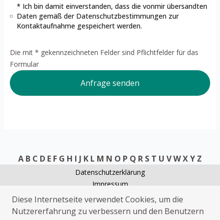
* Ich bin damit einverstanden, dass die vonmir übersandten
Daten gemäß der
Datenschutzbestimmungen
zur
Kontaktaufnahme gespeichert werden.
Die mit * gekennzeichneten Felder sind Pflichtfelder für das
Formular
Anfrage senden
A
B
C
D
E
F
G
H
I
J
K
L
M
N
O
P
Q
R
S
T
U
V
W
X
Y
Z
Datenschutzerklärung
Impressum
Rohrreinigung Marktzeuln
Diese Internetseite verwendet Cookies, um die
Heizungsnotdienst Marktzeuln
Nutzererfahrung zu verbessern und den Benutzern