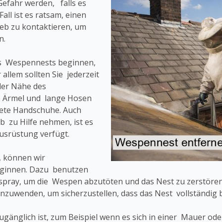
Gefahr werden, falls es
all ist es ratsam, einen
eb zu kontaktieren, um
n.
es Wespennests beginnen,
 allem sollten Sie jederzeit
der Nähe des
e Ärmel und lange Hosen
nete Handschuhe. Auch
 zu Hilfe nehmen, ist es
Ausrüstung verfügt.
, können wir
eginnen. Dazu benutzen
pray, um die Wespen abzutöten und das Nest zu zerstören.
nzuwenden, um sicherzustellen, dass das Nest vollständig b
 zugänglich ist, zum Beispiel wenn es sich in einer Mauer o