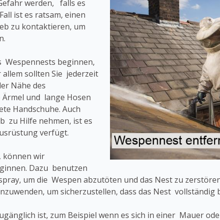
Gefahr werden, falls es
all ist es ratsam, einen
eb zu kontaktieren, um
n.
es Wespennests beginnen,
 allem sollten Sie jederzeit
der Nähe des
e Ärmel und lange Hosen
nete Handschuhe. Auch
 zu Hilfe nehmen, ist es
Ausrüstung verfügt.
, können wir
eginnen. Dazu benutzen
pray, um die Wespen abzutöten und das Nest zu zerstören.
nzuwenden, um sicherzustellen, dass das Nest vollständig b
 zugänglich ist, zum Beispiel wenn es sich in einer Mauer o