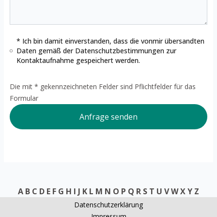
* Ich bin damit einverstanden, dass die vonmir übersandten
Daten gemäß der
Datenschutzbestimmungen
zur
Kontaktaufnahme gespeichert werden.
Die mit * gekennzeichneten Felder sind Pflichtfelder für das
Formular
Anfrage senden
A
B
C
D
E
F
G
H
I
J
K
L
M
N
O
P
Q
R
S
T
U
V
W
X
Y
Z
Datenschutzerklärung
Impressum