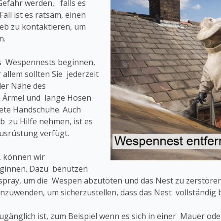
Gefahr werden, falls es
all ist es ratsam, einen
eb zu kontaktieren, um
n.
es Wespennests beginnen,
 allem sollten Sie jederzeit
der Nähe des
e Ärmel und lange Hosen
nete Handschuhe. Auch
 zu Hilfe nehmen, ist es
Ausrüstung verfügt.
, können wir
eginnen. Dazu benutzen
pray, um die Wespen abzutöten und das Nest zu zerstören.
nzuwenden, um sicherzustellen, dass das Nest vollständig b
 zugänglich ist, zum Beispiel wenn es sich in einer Mauer o